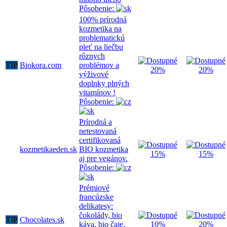
Pôsobenie:
100% prírodná
kozmetika na
problematickú
pleť na liečbu
rôznych
TIP
Biokora.com
problémov a
20%
20%
výživové
doplnky plných
vitamínov !
Pôsobenie:
Prírodná a
netestovaná
certifikovaná
kozmetikaeden.sk
BIO kozmetika
15%
15%
aj pre vegánov.
Pôsobenie:
Prémiové
francúzske
delikatesy:
čokolády, bio
TIP
Chocolates.sk
káva, bio čaje,
10%
20%