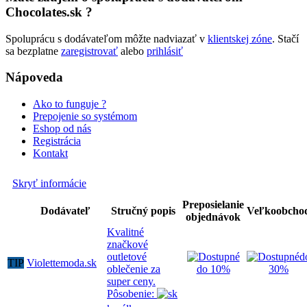
Chocolates.sk ?
Spoluprácu s dodávateľom môžte nadviazať v
klientskej zóne
. Stačí
sa bezplatne
zaregistrovať
alebo
prihlásiť
Nápoveda
Ako to funguje ?
Prepojenie so systémom
Eshop od nás
Registrácia
Kontakt
Skryť informácie
Preposielanie
Dodávateľ
Stručný popis
Veľkoobcho
objednávok
Kvalitné
značkové
outletové
d
TIP
Violettemoda.sk
oblečenie za
do 10%
30%
super ceny.
Pôsobenie: