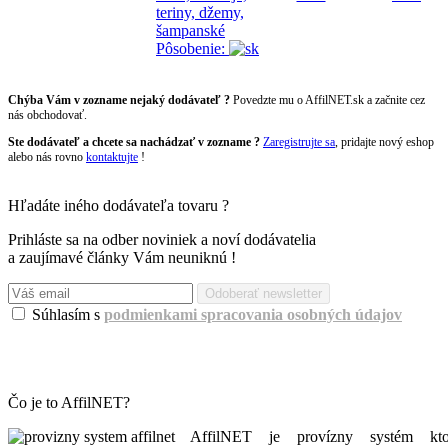
teriny, džemy,
šampanské
Pôsobenie:
Chýba Vám v zozname nejaký dodávateľ ?
Povedzte mu o AffilNET.sk a začnite cez
nás obchodovať.
Ste dodávateľ a chcete sa nachádzať v zozname ?
Zaregistrujte sa
, pridajte nový eshop
alebo nás rovno
kontaktujte
!
Hľadáte iného dodávateľa tovaru ?
Prihláste sa na odber noviniek a noví dodávatelia
a zaujímavé články Vám neuniknú !
Súhlasím s
podmienkami spracovania osobných údajov
Info: Pre prihlásenie na odber musíte súhlasiť s podmienkami spracovania osobných
údajov.
Čo je to AffilNET?
AffilNET je provízny systém kt