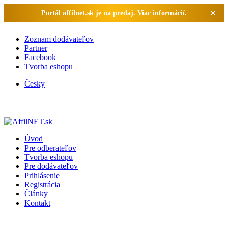
×
Portál affilnet.sk je na predaj.
Viac informácií.
Zoznam dodávateľov
Partner
Facebook
Tvorba eshopu
Česky
Úvod
Pre odberateľov
Tvorba eshopu
Pre dodávateľov
Prihlásenie
Registrácia
Články
Kontakt