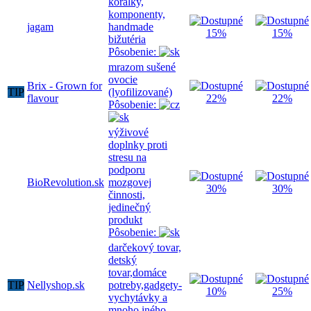
korálky,
komponenty,
jagam
handmade
15%
15%
bižutéria
Pôsobenie:
mrazom sušené
ovocie
Brix - Grown for
TIP
(lyofilizované)
flavour
22%
22%
Pôsobenie:
výživové
doplnky proti
stresu na
podporu
BioRevolution.sk
mozgovej
30%
30%
činnosti,
jedinečný
produkt
Pôsobenie:
darčekový tovar,
detský
tovar,domáce
TIP
Nellyshop.sk
potreby,gadgety-
10%
25%
vychytávky a
mnoho iného