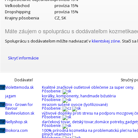
Veľkoobchod
provízia 15%
Dropshipping
provízia 15%
Krajiny pôsobenia
CZ, SK
Máte záujem o spoluprácu s dodávateľom kozmetikae
Spoluprácu s dodávateľom môžte nadviazať v
klientskej zóne
. Stačí s
Skryť informácie
Dodávateľ
Stručný p
TIP
Violettemoda.sk
Kvalitné značkové outletové oblečenie za super ceny.
Pôsobenie:
jagam
korálky, komponenty, handmade bižutéria
Pôsobenie:
TIP
Brix - Grown for
mrazom sušené ovocie (lyofilizované)
flavour
Pôsobenie:
BioRevolution.sk
výživové doplnky proti stresu na podporu mozgovej čin
Pôsobenie:
TIP
Nellyshop.sk
darčekový tovar, detský tovar,domáce potreby,gadget
Pôsobenie:
TIP
Biokora.com
100% prírodná kozmetika na problematickú pleť na li
plných vitamínov !
Pôsobenie: