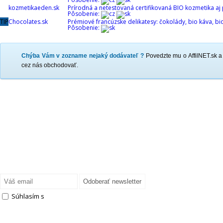
kozmetikaeden.sk
Prírodná a netestovaná certifikovaná BIO kozmetika aj
Pôsobenie:
TIP
Chocolates.sk
Prémiové francúzske delikatesy: čokolády, bio káva, bi
Pôsobenie:
Chýba Vám v zozname nejaký dodávateľ ?
Povedzte mu o AffilNET.sk a
cez nás obchodovať.
Hľadáte iného dodávateľa tovaru ?
Prihláste sa na odber noviniek a noví dodávatelia
a zaujímavé články Vám neuniknú !
Súhlasím s
podmienkami spracovania osobných údajov
Info: Pre prihlásenie na odber musíte súhlasiť s podmienkami spracovania
osobných údajov.