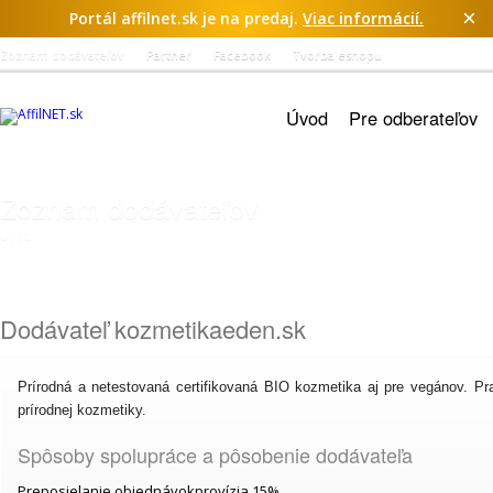
×
Portál affilnet.sk je na predaj.
Viac informácií.
Zoznam dodávateľov
Partner
Facebook
Tvorba eshopu
Úvod
Pre odberateľov
Zoznam dodávateľov
Úvod
→
Zoznam dodávateľov
Dodávateľ kozmetikaeden.sk
Prírodná a netestovaná certifikovaná BIO kozmetika aj pre vegánov. 
prírodnej kozmetiky.
Spôsoby spolupráce a pôsobenie dodávateľa
Preposielanie objednávok
provízia 15%