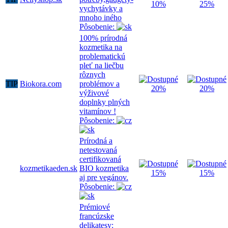
10%
25%
vychytávky a
mnoho iného
Pôsobenie:
100% prírodná
kozmetika na
problematickú
pleť na liečbu
rôznych
TIP
Biokora.com
problémov a
20%
20%
výživové
doplnky plných
vitamínov !
Pôsobenie:
Prírodná a
netestovaná
certifikovaná
kozmetikaeden.sk
BIO kozmetika
15%
15%
aj pre vegánov.
Pôsobenie:
Prémiové
francúzske
delikatesy: