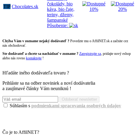
čokolády, bio
TIP
Chocolates.sk
káva, bio čaje,
10%
20%
teriny, džemy,
šampanské
Pôsobenie:
Chýba Vám v zozname nejaký dodávateľ ?
Povedzte mu o AffilNET.sk a začnite cez
nás obchodovať.
Ste dodávateľ a chcete sa nachádzať v zozname ?
Zaregistrujte sa
, pridajte nový eshop
alebo nás rovno
kontaktujte
!
Hľadáte iného dodávateľa tovaru ?
Prihláste sa na odber noviniek a noví dodávatelia
a zaujímavé články Vám neuniknú !
Súhlasím s
podmienkami spracovania osobných údajov
Info: Pre prihlásenie na odber musíte súhlasiť s podmienkami spracovania osobných
údajov.
Čo je to AffilNET?