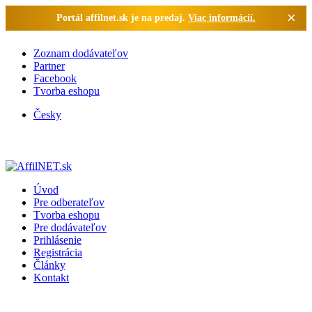
×
Portál affilnet.sk je na predaj.
Viac informácií.
Zoznam dodávateľov
Partner
Facebook
Tvorba eshopu
Česky
Úvod
Pre odberateľov
Tvorba eshopu
Pre dodávateľov
Prihlásenie
Registrácia
Články
Kontakt