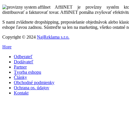
AffilNET je provízny systém kt
distribuovať a fakturovať tovar. AffilNET pomáha zvyšovať efektivit
S nami zvládnete dropshipping, preposielanie objednávok alebo klas
eshope ľavou zadnou. Sústreďte sa len na marketing, všetko ostatné n
Copyright © 2024
NajReklama s.r.o.
Hore
Odberateľ
Dodávateľ
Partner
Tvorba eshopu
Články
Obchodné podmienky
Ochrana os. údajov
Kontakt