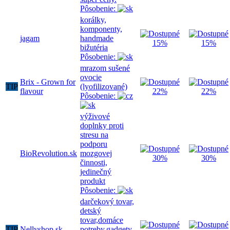
Pôsobenie:
korálky,
komponenty,
jagam
handmade
15%
15%
bižutéria
Pôsobenie:
mrazom sušené
ovocie
Brix - Grown for
TIP
(lyofilizované)
flavour
22%
22%
Pôsobenie:
výživové
doplnky proti
stresu na
podporu
BioRevolution.sk
mozgovej
30%
30%
činnosti,
jedinečný
produkt
Pôsobenie:
darčekový tovar,
detský
tovar,domáce
TIP
Nellyshop.sk
potreby,gadgety-